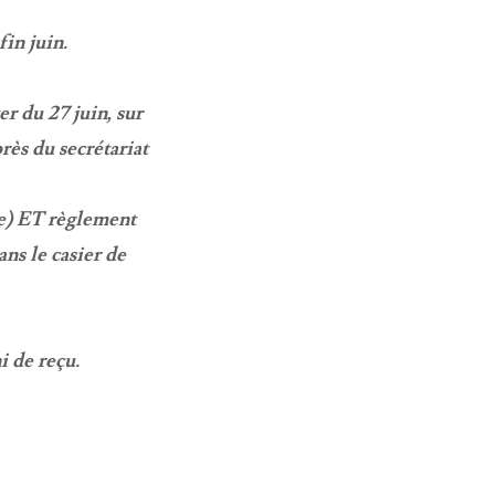
fin juin.
r du 27 juin, sur
rès du secrétariat
re) ET règlement
s le casier de
i de reçu.